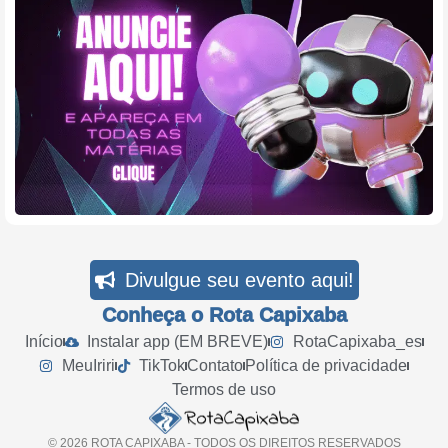
Divulgue seu evento aqui!
Conheça o Rota Capixaba
Início
Instalar app (EM BREVE)
RotaCapixaba_es
MeuIriri
TikTok
Contato
Política de privacidade
Termos de uso
© 2026 ROTA CAPIXABA - TODOS OS DIREITOS RESERVADOS