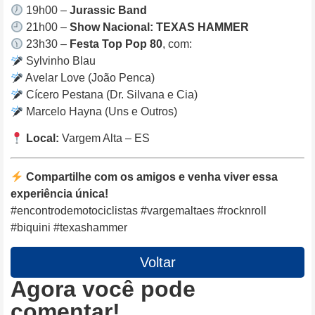
19h00 –
Jurassic Band
21h00 –
Show Nacional: TEXAS HAMMER
23h30 –
Festa Top Pop 80
, com:
Sylvinho Blau
Avelar Love (João Penca)
Cícero Pestana (Dr. Silvana e Cia)
Marcelo Hayna (Uns e Outros)
Local:
Vargem Alta – ES
Compartilhe com os amigos e venha viver essa
experiência única!
#encontrodemotociclistas #vargemaltaes #rocknroll
#biquini #texashammer
Voltar
Agora você pode
comentar!