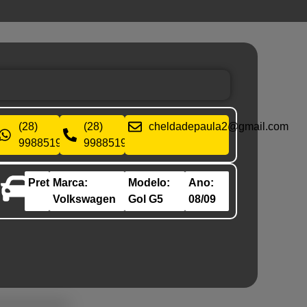
da027
(28)
(28)
cheldadepaula2@gmail.com
998851992
998851992
Preto
Marca:
Modelo:
Ano:
Volkswagen
Gol G5
08/09