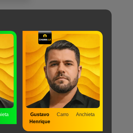
ieta
Gustavo
Carro
Anchieta
Henrique