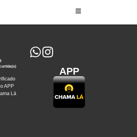
3
curtida(s)
APP
rificado
lo APP
ama Lá