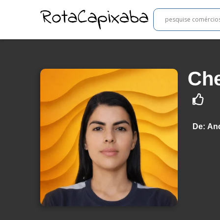
Che
De:
Anc