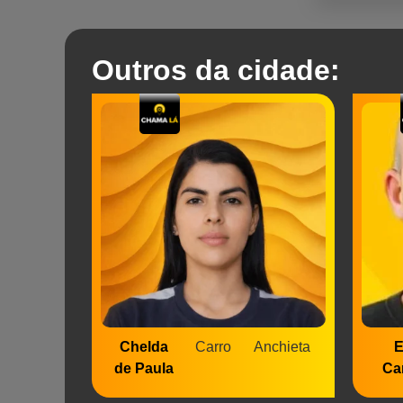
Outros da cidade:
Chelda
Carro
Anchieta
E
de Paula
Ca