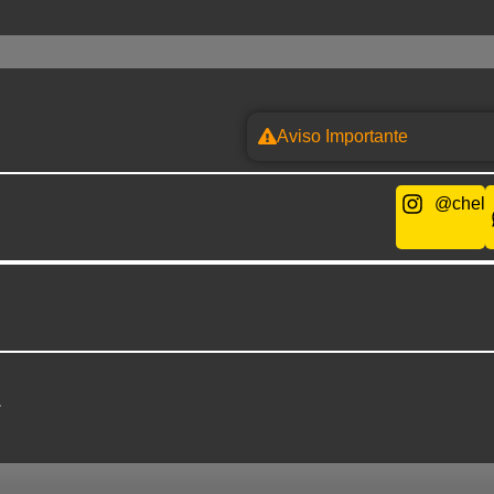
Aviso Importante
@chel
.