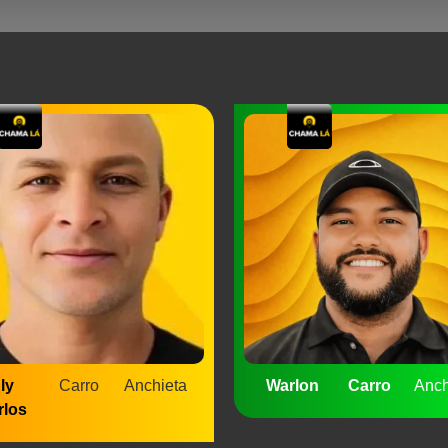
ly
Carro
Anchieta
Warlon
Carro
Anch
rlos