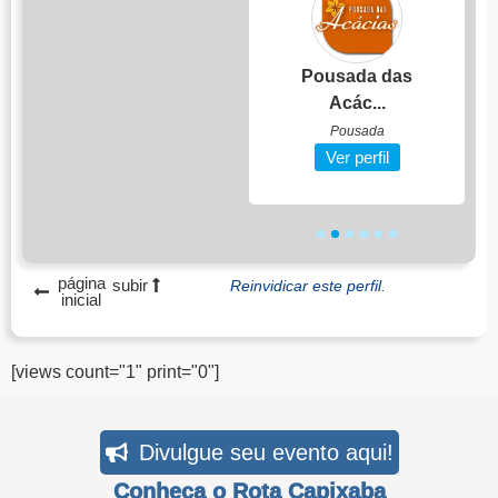
Caribe Capixaba
Pousada das
...
Acác...
Aluguel Temporada
Pousada
Ver perfil
Ver perfil
1
2
3
4
5
6
página
subir
Reinvidicar este perfil.
inicial
[views count="1" print="0"]
Divulgue seu evento aqui!
Conheça o Rota Capixaba