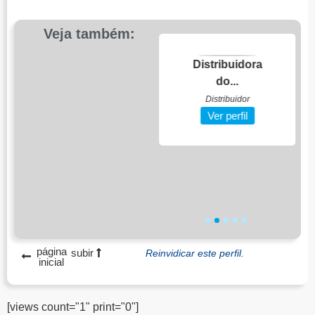
Veja também:
Ponto de
Distribuidora
Encontr...
do...
Restaurante
Distribuidor
Ver perfil
Ver perfil
1
2
3
4
5
página
subir
Reinvidicar este perfil.
inicial
[views count="1" print="0"]