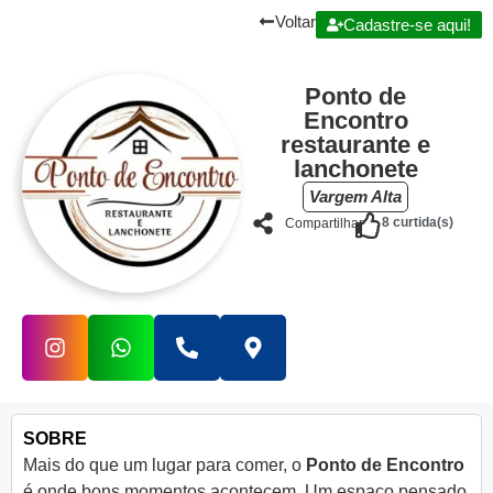
Voltar
Cadastre-se aqui!
Ponto de
Encontro
restaurante e
lanchonete
Vargem Alta
8
curtida(s)
Compartilhar
SOBRE
Mais do que um lugar para comer, o
Ponto de Encontro
é onde bons momentos acontecem. Um espaço pensado