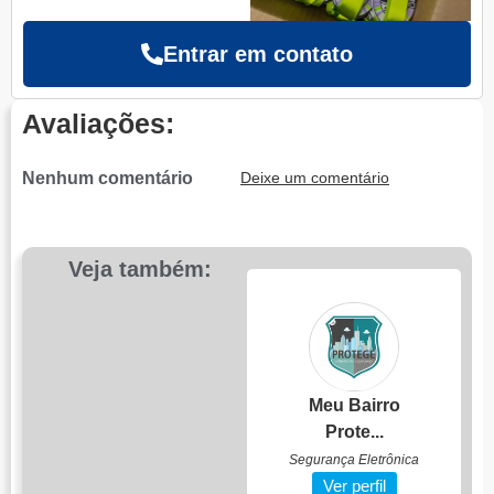
Entrar em contato
Avaliações:
Nenhum comentário
Deixe um comentário
Veja também:
ZerBox Loja De
T...
Material de Contrução e
Tintas
Meu Bairro
Ver perfil
Prote...
Segurança Eletrônica
Ver perfil