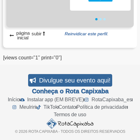
1
2
3
página
subir
Reinvidicar este perfil.
inicial
[views count="1" print="0"]
Divulgue seu evento aqui!
Conheça o Rota Capixaba
Início
Instalar app (EM BREVE)
RotaCapixaba_es
MeuIriri
TikTok
Contato
Política de privacidade
Termos de uso
© 2026 ROTA CAPIXABA - TODOS OS DIREITOS RESERVADOS