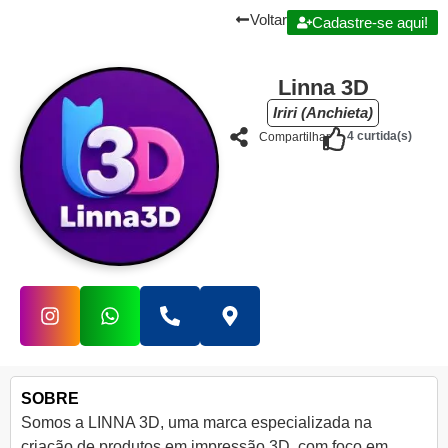
Voltar
Cadastre-se aqui!
Linna 3D
Iriri (Anchieta)
4
curtida(s)
Compartilhar
SOBRE
Somos a LINNA 3D, uma marca especializada na
criação de produtos em impressão 3D, com foco em