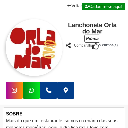
Voltar
Cadastre-se aqui!
Lanchonete Orla
do Mar
Piúma
5
curtida(s)
Compartilhar
SOBRE
Mais do que um restaurante, somos o cenário das suas
melhores memórias. Aqui, o dia fica mais leve com