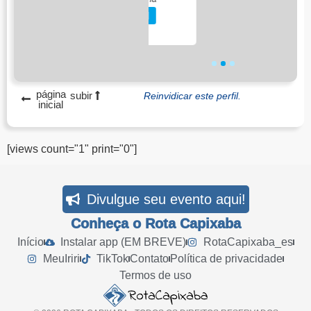
Ver perfil
1
2
3
página
subir
Reinvidicar este perfil.
inicial
[views count="1" print="0"]
Divulgue seu evento aqui!
Conheça o Rota Capixaba
Início
Instalar app (EM BREVE)
RotaCapixaba_es
MeuIriri
TikTok
Contato
Política de privacidade
Termos de uso