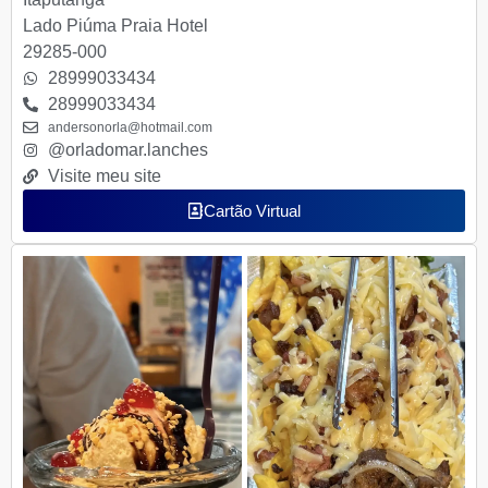
Lado Piúma Praia Hotel
29285-000
28999033434
28999033434
andersonorla@hotmail.com
@orladomar.lanches
Visite meu site
Cartão Virtual