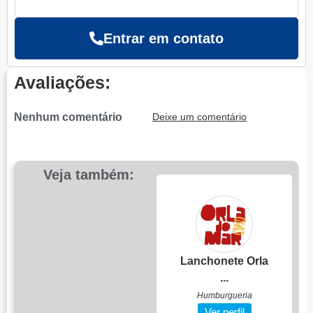
Entrar em contato
Avaliações:
Nenhum comentário
Deixe um comentário
Veja também:
Confeitaria da J...
Lanchonete Orla
...
Confeitaria
Ver perfil
Humburgueria
Ver perfil