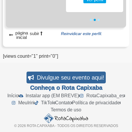
1
2
3
página
subir
Reinvidicar este perfil.
inicial
[views count="1" print="0"]
Divulgue seu evento aqui!
Conheça o Rota Capixaba
Início
Instalar app (EM BREVE)
RotaCapixaba_es
MeuIriri
TikTok
Contato
Política de privacidade
Termos de uso
© 2026 ROTA CAPIXABA - TODOS OS DIREITOS RESERVADOS