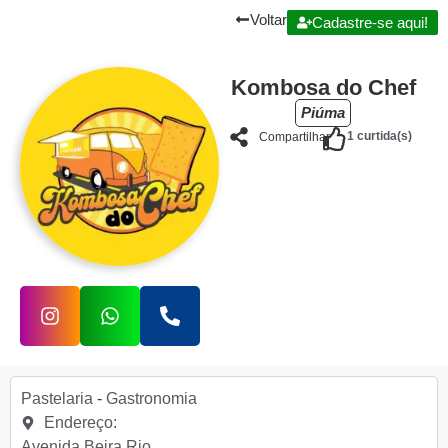
Voltar
Cadastre-se aqui!
Kombosa do Chef
Piúma
1
curtida(s)
Compartilhar
Pastelaria
-
Gastronomia
Endereço:
Avenida Beira Rio