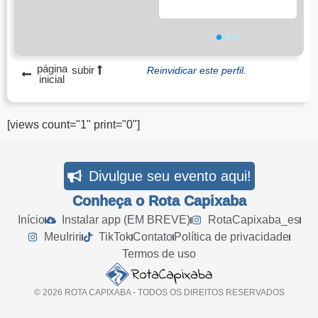
1
2
3
página
subir
Reinvidicar este perfil.
inicial
[views count="1" print="0"]
Divulgue seu evento aqui!
Conheça o Rota Capixaba
Início
Instalar app (EM BREVE)
RotaCapixaba_es
MeuIriri
TikTok
Contato
Política de privacidade
Termos de uso
© 2026 ROTA CAPIXABA - TODOS OS DIREITOS RESERVADOS