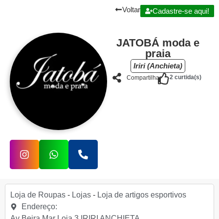
Voltar
Cadastre-se aqui!
JATOBÁ moda e
praia
Iriri (Anchieta)
2
curtida(s)
Compartilhar
Loja de Roupas
-
Lojas
-
Loja de artigos esportivos
Endereço:
Av Beira Mar Loja 3 IRIRI ANCHIETA