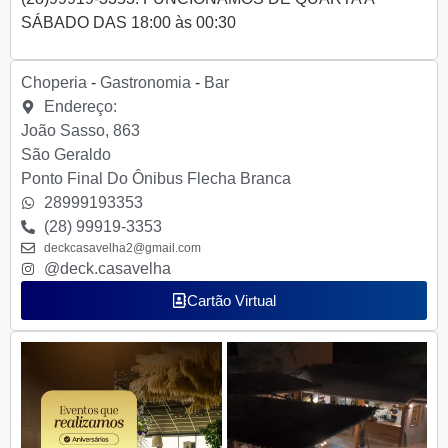
SÁBADO DAS 18:00 às 00:30
Choperia
-
Gastronomia
-
Bar
Endereço:
João Sasso, 863
São Geraldo
Ponto Final Do Ônibus Flecha Branca
28999193353
(28) 99919-3353
deckcasavelha2@gmail.com
@deck.casavelha
Cartão Virtual