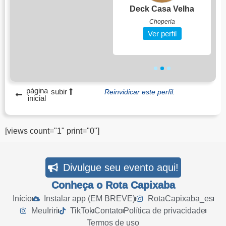
Via Chef Deliver...
Deck Casa Velha
Gastronomia
Choperia
Ver perfil
Ver perfil
1
2
3
página
subir
Reinvidicar este perfil.
inicial
[views count="1" print="0"]
Divulgue seu evento aqui!
Conheça o Rota Capixaba
Início
Instalar app (EM BREVE)
RotaCapixaba_es
MeuIriri
TikTok
Contato
Política de privacidade
Termos de uso