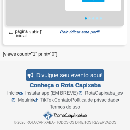
1
2
3
4
5
página
subir
Reinvidicar este perfil.
inicial
[views count="1" print="0"]
Divulgue seu evento aqui!
Conheça o Rota Capixaba
Início
Instalar app (EM BREVE)
RotaCapixaba_es
MeuIriri
TikTok
Contato
Política de privacidade
Termos de uso
© 2026 ROTA CAPIXABA - TODOS OS DIREITOS RESERVADOS