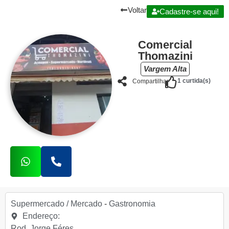
Voltar
Cadastre-se aqui!
Comercial
Thomazini
Vargem Alta
1
curtida(s)
Compartilhar
Supermercado / Mercado
-
Gastronomia
Endereço:
Rod. Jorge Féres