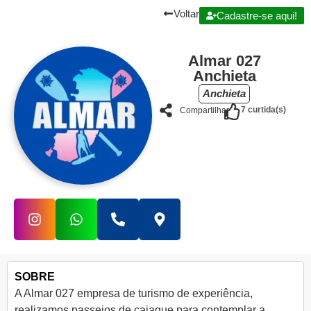
Voltar
Cadastre-se aqui!
Almar 027
Anchieta
Anchieta
7
curtida(s)
Compartilhar
SOBRE
A Almar 027 empresa de turismo de experiência,
realizamos passeios de caiaque para contemplar a