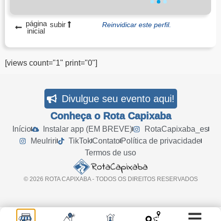
1
2
3
página
subir
Reinvidicar este perfil.
inicial
[views count="1" print="0"]
Divulgue seu evento aqui!
Conheça o Rota Capixaba
Início
Instalar app (EM BREVE)
RotaCapixaba_es
MeuIriri
TikTok
Contato
Política de privacidade
Termos de uso
© 2026 ROTA CAPIXABA - TODOS OS DIREITOS RESERVADOS