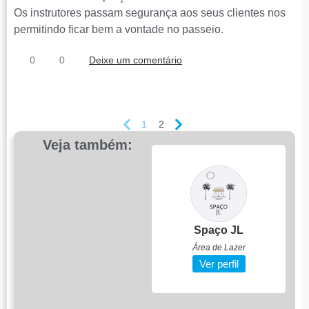
Os instrutores passam segurança aos seus clientes nos
permitindo ficar bem a vontade no passeio.
0
0
Deixe um comentário
1
2
Veja também:
o
Almar 027
Anchie...
s
Viagens e Turismo
Ver perfil
Spaço JL
Área de Lazer
Ver perfil