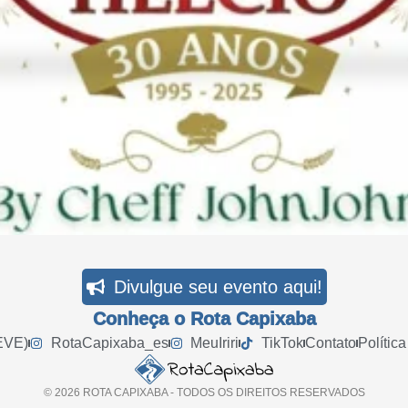
Divulgue seu evento aqui!
Conheça o Rota Capixaba
EVE)
RotaCapixaba_es
MeuIriri
TikTok
Contato
Polític
© 2026 ROTA CAPIXABA - TODOS OS DIREITOS RESERVADOS