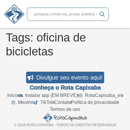
Tags:
oficina de
bicicletas
Divulgue seu evento aqui!
Conheça o Rota Capixaba
Início
Instalar app (EM BREVE)
RotaCapixaba_es
MeuIriri
TikTok
Contato
Política de privacidade
Termos de uso
© 2026 ROTA CAPIXABA - TODOS OS DIREITOS RESERVADOS