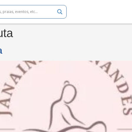
uta
a