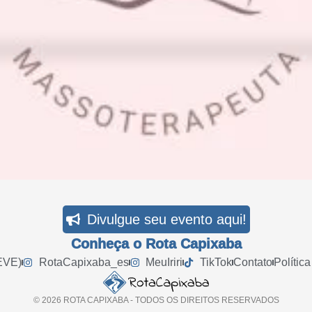
Divulgue seu evento aqui!
Conheça o Rota Capixaba
EVE)
RotaCapixaba_es
MeuIriri
TikTok
Contato
Polític
© 2026 ROTA CAPIXABA - TODOS OS DIREITOS RESERVADOS