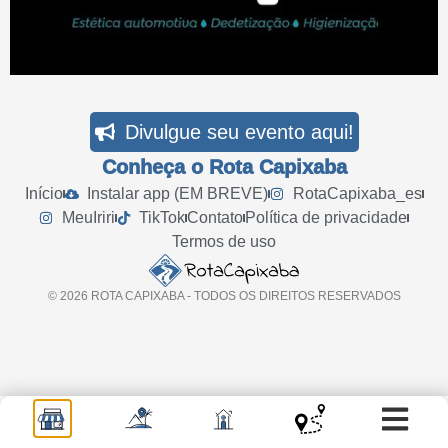
Divulgue seu evento aqui!
Conheça o Rota Capixaba
Início
Instalar app (EM BREVE)
RotaCapixaba_es
MeuIriri
TikTok
Contato
Política de privacidade
Termos de uso
© 2026 ROTA CAPIXABA - TODOS OS DIREITOS RESERVADOS