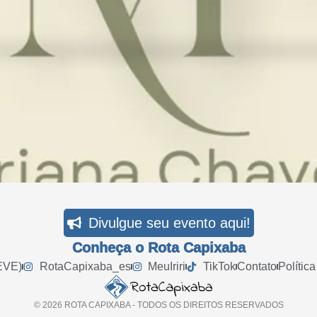
Divulgue seu evento aqui!
Conheça o Rota Capixaba
EVE)
RotaCapixaba_es
MeuIriri
TikTok
Contato
Polític
© 2026 ROTA CAPIXABA - TODOS OS DIREITOS RESERVADOS