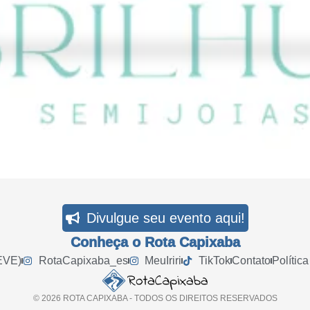
Divulgue seu evento aqui!
Conheça o Rota Capixaba
EVE)
RotaCapixaba_es
MeuIriri
TikTok
Contato
Polític
© 2026 ROTA CAPIXABA - TODOS OS DIREITOS RESERVADOS