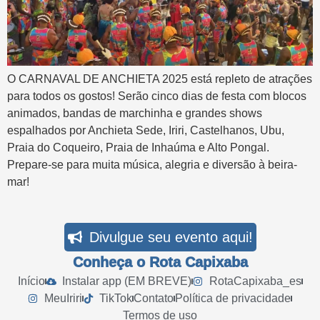
O CARNAVAL DE ANCHIETA 2025 está repleto de atrações
para todos os gostos! Serão cinco dias de festa com blocos
animados, bandas de marchinha e grandes shows
espalhados por Anchieta Sede, Iriri, Castelhanos, Ubu,
Praia do Coqueiro, Praia de Inhaúma e Alto Pongal.
Prepare-se para muita música, alegria e diversão à beira-
mar!
Divulgue seu evento aqui!
Conheça o Rota Capixaba
Início
Instalar app (EM BREVE)
RotaCapixaba_es
MeuIriri
TikTok
Contato
Política de privacidade
Termos de uso