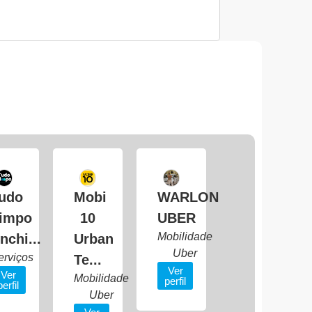
udo
Mobi
WARLON
impo
10
UBER
Mobilidade
nchi...
Urban
Uber
erviços
Te...
Ver
Ver
Mobilidade
perfil
perfil
Uber