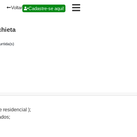
Voltar
Cadastre-se aqui!
hieta
rtida(s)
 residencial );
ados;