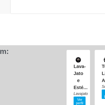
ém:
Lava-
T
Jato
L
e
A
S
Esté...
Lavajato
Ver
perfil