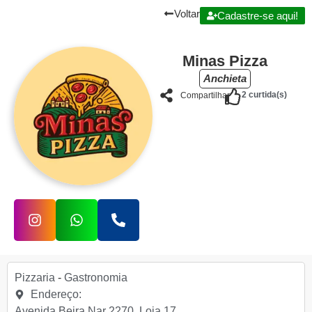
Voltar
Cadastre-se aqui!
Minas Pizza
Anchieta
2
curtida(s)
Compartilhar
Pizzaria
-
Gastronomia
Endereço:
Avenida Beira Nar 2270, Loja 17