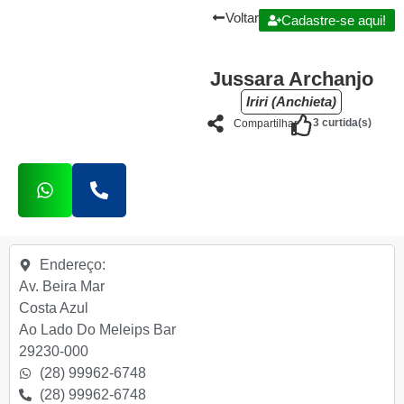
Voltar
Cadastre-se aqui!
Jussara Archanjo
Iriri (Anchieta)
3
curtida(s)
Compartilhar
Endereço:
Av. Beira Mar
Costa Azul
Ao Lado Do Meleips Bar
29230-000
(28) 99962-6748
(28) 99962-6748