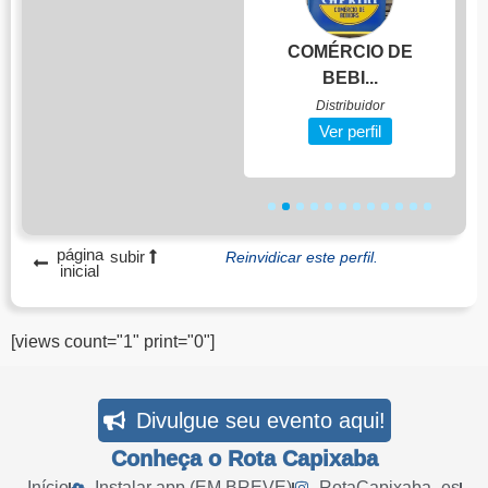
NOVA EXTRELA
COMÉRCIO DE
IRI...
BEBI...
Restaurante
Distribuidor
Ver perfil
Ver perfil
1
2
3
4
5
6
7
8
9
10
11
12
página
subir
Reinvidicar este perfil.
inicial
[views count="1" print="0"]
Divulgue seu evento aqui!
Conheça o Rota Capixaba
Início
Instalar app (EM BREVE)
RotaCapixaba_es