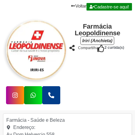
Voltar
Cadastre-se aqui!
Farmácia
Leopoldinense
Iriri (Anchieta)
2
curtida(s)
Compartilhar
Farmácia
-
Saúde e Beleza
Endereço:
Av Dom Helvercio 558