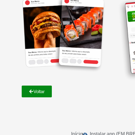
Voltar
Início
Instalar app (EM BR