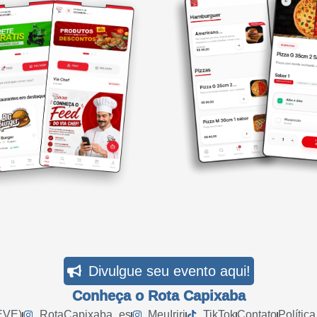
Divulgue seu evento aqui!
Conheça o Rota Capixaba
EVE)
RotaCapixaba_es
MeuIriri
TikTok
Contato
Polític