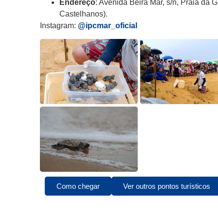
Endereço
: Avenida Beira Mar, s/n, Praia da 
Castelhanos).
Instagram:
@ipcmar_oficial
Como chegar
Ver outros pontos turísticos