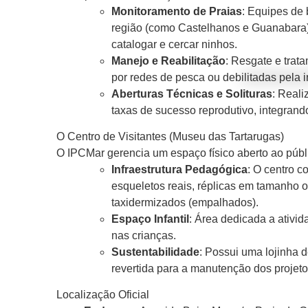
Monitoramento de Praias
: Equipes de 
região (como Castelhanos e Guanabara)
catalogar e cercar ninhos.
Manejo e Reabilitação
: Resgate e trat
por redes de pesca ou debilitadas pela i
Aberturas Técnicas e Solituras
: Real
taxas de sucesso reprodutivo, integrando
O Centro de Visitantes (Museu das Tartarugas)
O IPCMar gerencia um espaço físico aberto ao púb
Infraestrutura Pedagógica
: O centro c
esqueletos reais, réplicas em tamanho or
taxidermizados (empalhados).
Espaço Infantil
: Área dedicada a ativi
nas crianças.
Sustentabilidade
: Possui uma lojinha 
revertida para a manutenção dos projet
Localização Oficial