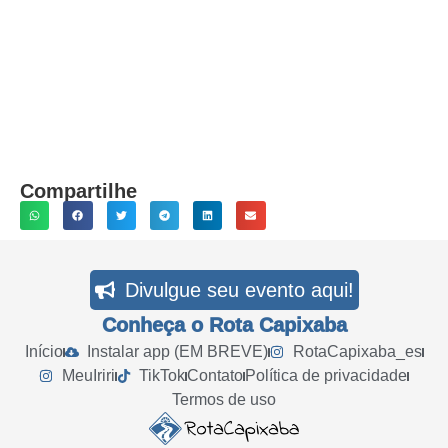
Compartilhe
Divulgue seu evento aqui!
Conheça o Rota Capixaba
Início
Instalar app (EM BREVE)
RotaCapixaba_es
MeuIriri
TikTok
Contato
Política de privacidade
Termos de uso